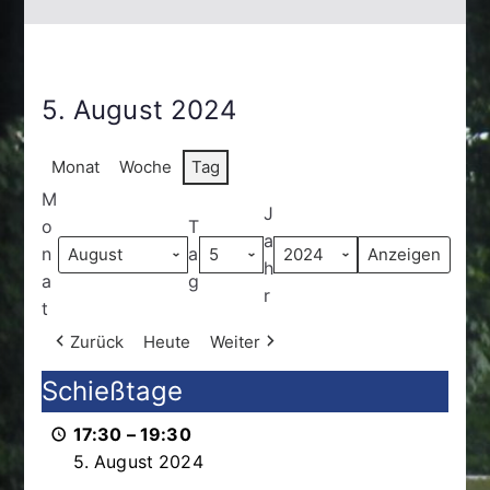
5. August 2024
Monat
Woche
Tag
M
J
o
T
a
n
a
h
a
g
r
t
Zurück
Heute
Weiter
Schießtage
Schießtage
17:30
–
19:30
5. August 2024