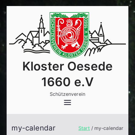
Zum
Inhalt
springen
Kloster Oesede
1660 e.V
Schützenverein
my-calendar
Start
my-calendar