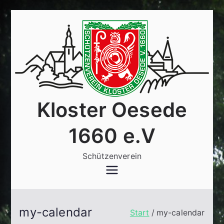
Zum
Inhalt
springen
Kloster Oesede
1660 e.V
Schützenverein
my-calendar
Start
my-calendar