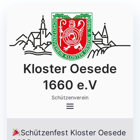
Zum
Inhalt
springen
Kloster Oesede
1660 e.V
Schützenverein
Schützenfest Kloster Oesede