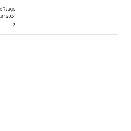
ießtage
uar 2024