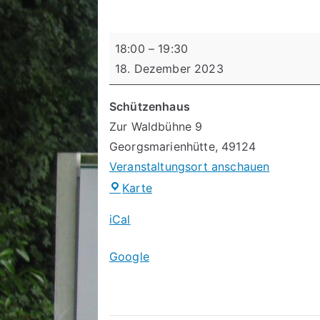
Schießtag
18:00
–
19:30
18. Dezember 2023
Schützenhaus
Zur Waldbühne 9
Georgsmarienhütte
,
49124
Veranstaltungsort anschauen
Schützenhaus
Karte
iCal
Google