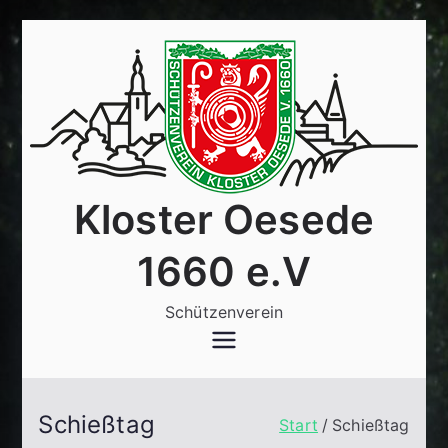
Zum
Inhalt
springen
Kloster Oesede
1660 e.V
Schützenverein
Schießtag
Start
Schießtag