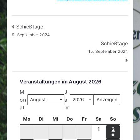
Beitragsnavigation
Schießtage
9. September 2024
Schießtage
15. September 2024
Veranstaltungen im August 2026
M
J
on
a
at
hr
Mo
M
Di
D
Mi
M
Do
D
Fr
F
Sa
S
So
S
o
i
i
o
r
a
o
1
1
2
2
n
e
t
n
e
m
n
●
.
.