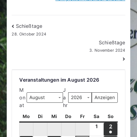
Beitragsnavigation
Schießtage
28. Oktober 2024
Schießtage
3. November 2024
Veranstaltungen im August 2026
M
J
on
a
at
hr
Mo
M
Di
D
Mi
M
Do
D
Fr
F
Sa
S
So
S
o
i
i
o
r
a
o
1
1
2
2
n
e
t
n
e
m
n
●
.
.