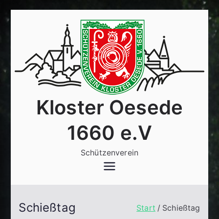
Zum
Inhalt
springen
Kloster Oesede
1660 e.V
Schützenverein
Schießtag
Start
Schießtag