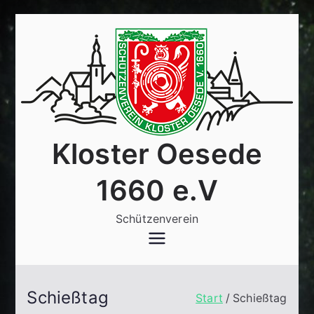
Zum
Inhalt
springen
Kloster Oesede
1660 e.V
Schützenverein
Schießtag
Start
Schießtag