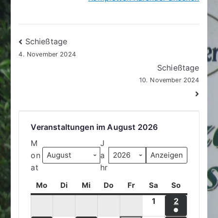
Beitragsnavigation
Schießtage
4. November 2024
Schießtage
10. November 2024
Veranstaltungen im August 2026
M
J
on
a
at
hr
Mo
M
Di
D
Mi
M
Do
D
Fr
F
Sa
S
So
S
o
i
i
o
r
a
o
1
1
2
2
n
e
t
n
e
m
n
●
.
.