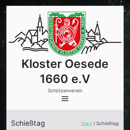
Zum
Inhalt
springen
Kloster Oesede
1660 e.V
Schützenverein
Schießtag
Start
Schießtag