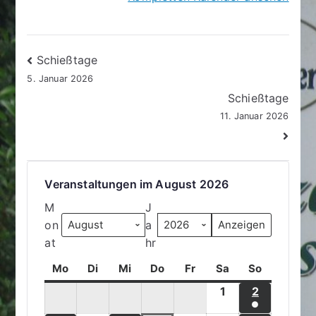
Beitragsnavigation
Schießtage
5. Januar 2026
Schießtage
11. Januar 2026
Veranstaltungen im August 2026
M
J
on
a
at
hr
Mo
M
Di
D
Mi
M
Do
D
Fr
F
Sa
S
So
S
o
i
i
o
r
a
o
1
1
2
2
n
e
t
n
e
m
n
●
.
.