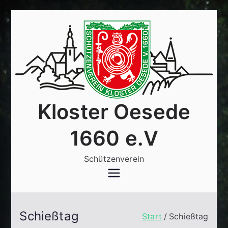
Zum
Inhalt
springen
Kloster Oesede
1660 e.V
Schützenverein
Schießtag
Start
Schießtag