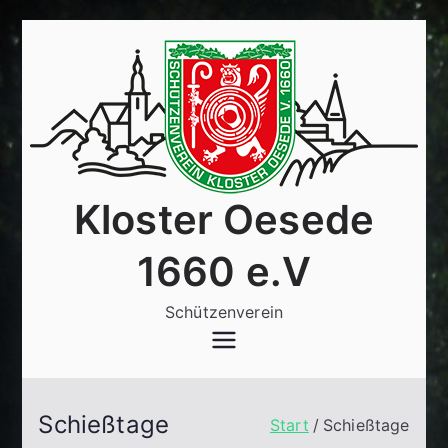
Zum
Inhalt
springen
Kloster Oesede
1660 e.V
Schützenverein
Schießtage
Start
Schießtage