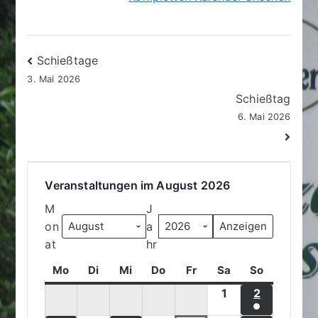
Beitragsnavigation
Schießtage
3. Mai 2026
Schießtag
6. Mai 2026
Veranstaltungen im August 2026
M
J
on
a
at
hr
Mo
M
Di
D
Mi
M
Do
D
Fr
F
Sa
S
So
S
o
i
i
o
r
a
o
1
1
2
2
n
e
t
n
e
m
n
●
.
.