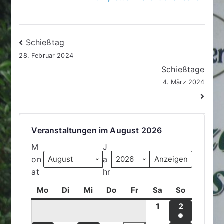
Beitragsnavigation
Schießtag
28. Februar 2024
Schießtage
4. März 2024
Veranstaltungen im August 2026
M
J
on
a
at
hr
Mo
M
Di
D
Mi
M
Do
D
Fr
F
Sa
S
So
S
o
i
i
o
r
a
o
1
1
2
2
n
e
t
n
e
m
n
●
.
.