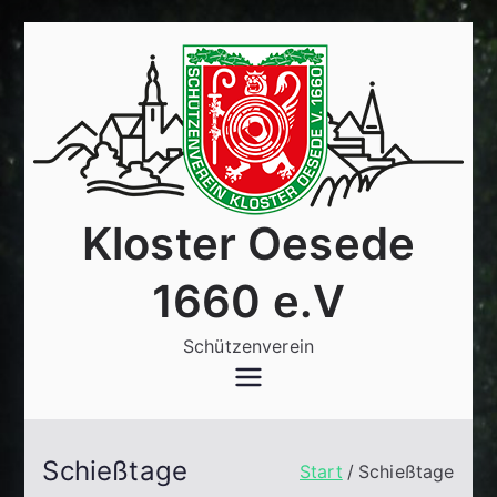
Zum
Inhalt
springen
Kloster Oesede
1660 e.V
Schützenverein
Schießtage
Start
Schießtage