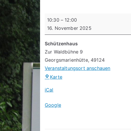
Schießtage
10:30
–
12:00
16. November 2025
Schützenhaus
Zur Waldbühne 9
Georgsmarienhütte
,
49124
Veranstaltungsort anschauen
Schützenhaus
Karte
iCal
Google